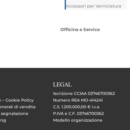
Accessori per Verniciatura
Officina e Service
LEGAL
Iscrizione CCIAA 03746700362
y –
Cookie Policy
Numero REA MO-414241
nerali di vendita
C.S. 1.200.000,00 € i.v.a
 segnalazione
P.IVA e C.F. 03746700362
ing
Modello organizzazione