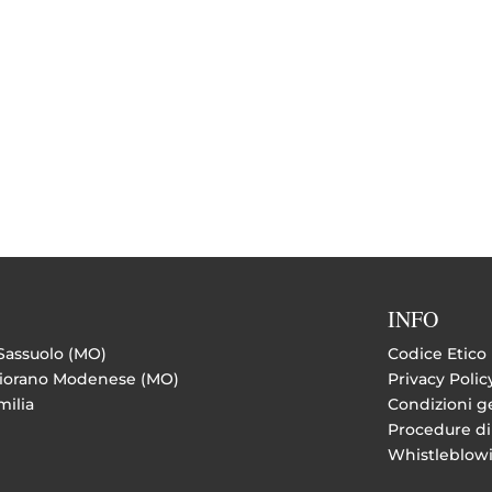
INFO
 Sassuolo (MO)
Codice Etico
 Fiorano Modenese (MO)
Privacy Polic
milia
Condizioni ge
Procedure di
Whistleblow