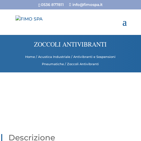
0536 877811
info@fimospa.it
ZOCCOLI ANTIVIBRANTI
Home
/
Acustica Industriale
/
Antivibranti e Sospensioni
Pneumatiche
/ Zoccoli Antivibranti
Descrizione