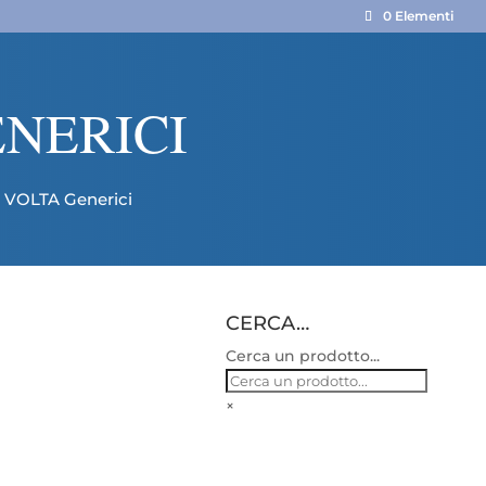
0 Elementi
ENERICI
i VOLTA Generici
CERCA…
Cerca un prodotto...
×