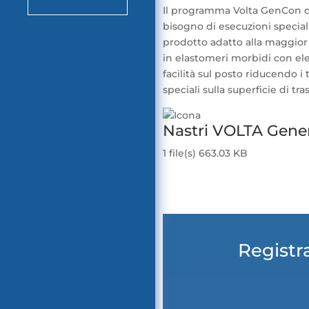
Il programma Volta GenCon c
bisogno di esecuzioni speciali 
prodotto adatto alla maggior pa
in elastomeri morbidi con elev
facilità sul posto riducendo i
speciali sulla superficie di tr
Nastri VOLTA Gener
1 file(s)
663.03 KB
Scarica
Registra