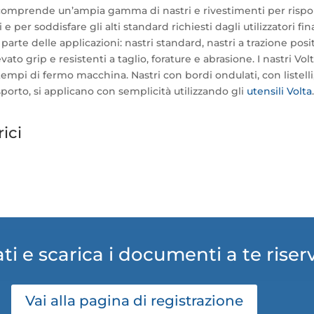
omprende un’ampia gamma di nastri e rivestimenti per rispo
e per soddisfare gli alti standard richiesti dagli utilizzatori fin
rte delle applicazioni: nastri standard, nastri a trazione positi
ato grip e resistenti a taglio, forature e abrasione. I nastri Vo
 tempi di fermo macchina. Nastri con bordi ondulati, con listell
asporto, si applicano con semplicità utilizzando gli
utensili Volta
ici
ti e scarica i documenti a te riser
Vai alla pagina di registrazione