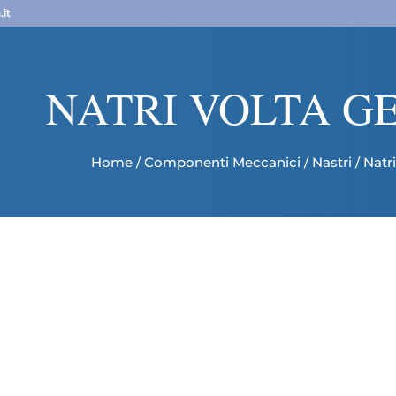
it
NATRI VOLTA G
Home
/
Componenti Meccanici
/
Nastri
/ Natr