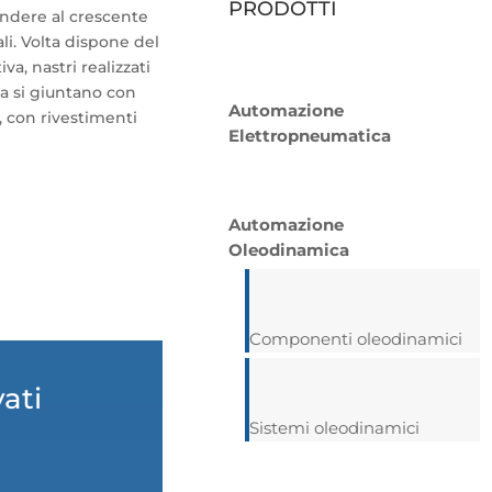
PRODOTTI
ndere al crescente
ali. Volta dispone del
va, nastri realizzati
lta si giuntano con
Automazione
i, con rivestimenti
Elettropneumatica
.
Automazione
Oleodinamica
Componenti oleodinamici
vati
Sistemi oleodinamici