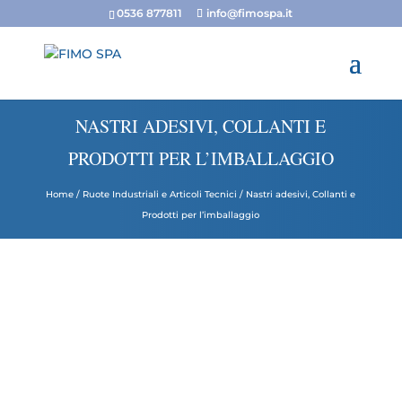
0536 877811
info@fimospa.it
NASTRI ADESIVI, COLLANTI E
PRODOTTI PER L’IMBALLAGGIO
Home
/
Ruote Industriali e Articoli Tecnici
/ Nastri adesivi, Collanti e
Prodotti per l’imballaggio