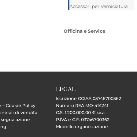
Accessori per Verniciatura
Officina e Service
LEGAL
Iscrizione CCIAA 03746700362
y –
Cookie Policy
Numero REA MO-414241
nerali di vendita
C.S. 1.200.000,00 € i.v.a
 segnalazione
P.IVA e C.F. 03746700362
ing
Modello organizzazione