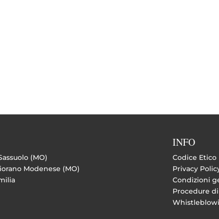
INFO
 Sassuolo (MO)
Codice Etico
 Fiorano Modenese (MO)
Privacy Polic
milia
Condizioni ge
Procedure di
Whistleblow