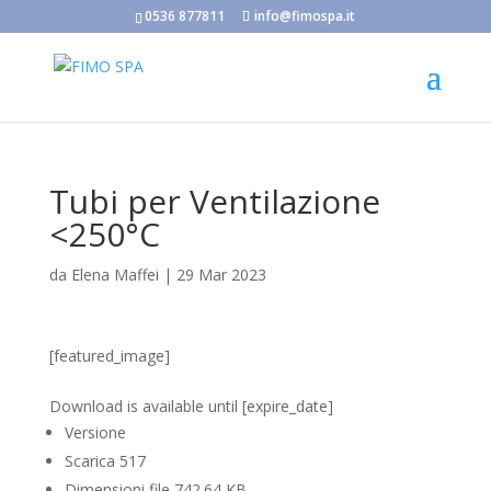
0536 877811
info@fimospa.it
Tubi per Ventilazione
<250°C
da
Elena Maffei
|
29 Mar 2023
[featured_image]
Scarica
Download is available until [expire_date]
Versione
Scarica
517
Dimensioni file
742.64 KB