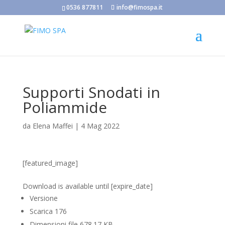
0536 877811
info@fimospa.it
Supporti Snodati in
Poliammide
da
Elena Maffei
|
4 Mag 2022
[featured_image]
Scarica
Download is available until [expire_date]
Versione
Scarica
176
Dimensioni file
678.17 KB