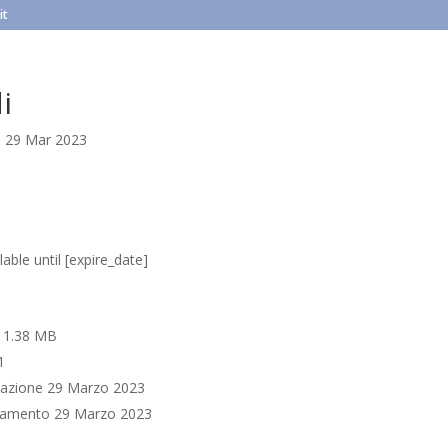
it
i
|
29 Mar 2023
able until [expire_date]
e
1.38 MB
1
cazione
29 Marzo 2023
rnamento
29 Marzo 2023