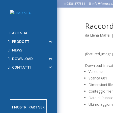
0536 877811
info@fimospa.
Raccord
AZIENDA
da
Elena Maffei
PRODOTTI
NEWS
[featured_image]
DOWNLOAD
Scarica
Download is avail
CONTATTI
Versione
Scarica
601
Dimensioni fil
Conteggio file
Data di Pubbli
Ultimo aggio
I NOSTRI PARTNER