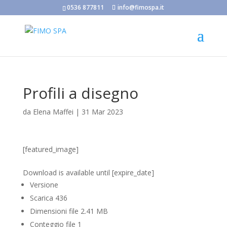
0536 877811
info@fimospa.it
Profili a disegno
da
Elena Maffei
|
31 Mar 2023
[featured_image]
Scarica
Download is available until [expire_date]
Versione
Scarica
436
Dimensioni file
2.41 MB
Conteggio file
1