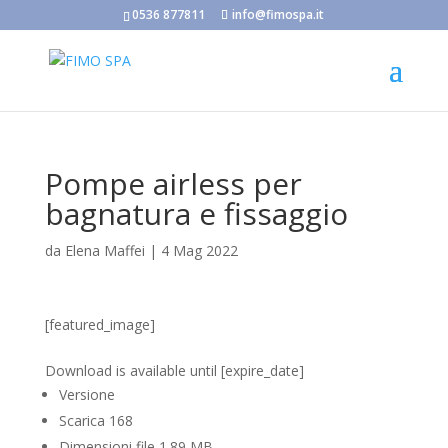
0536 877811
info@fimospa.it
Pompe airless per
bagnatura e fissaggio
da
Elena Maffei
|
4 Mag 2022
[featured_image]
Scarica
Download is available until [expire_date]
Versione
Scarica
168
Dimensioni file
1.89 MB