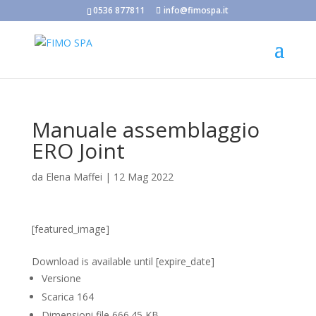
0536 877811
info@fimospa.it
Manuale assemblaggio
ERO Joint
da
Elena Maffei
|
12 Mag 2022
[featured_image]
Scarica
Download is available until [expire_date]
Versione
Scarica
164
Dimensioni file
666.45 KB