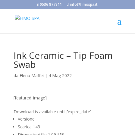
0536 877811
info@fimospa.it
Ink Ceramic – Tip Foam
Swab
da
Elena Maffei
|
4 Mag 2022
[featured_image]
Scarica
Download is available until [expire_date]
Versione
Scarica
143
Dimensioni file
1.09 MB