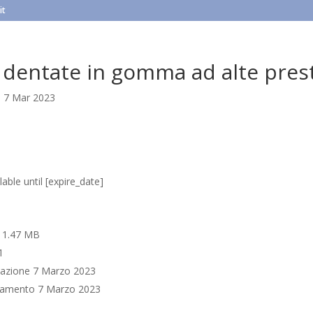
it
 dentate in gomma ad alte pres
|
7 Mar 2023
able until [expire_date]
e
1.47 MB
1
cazione
7 Marzo 2023
rnamento
7 Marzo 2023