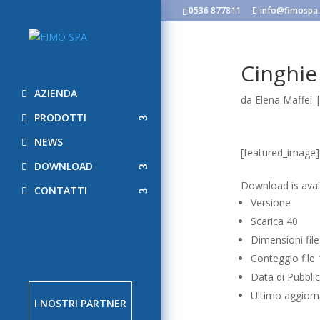
0536 877811
info@fimospa.
Cinghie
AZIENDA
da
Elena Maffei
PRODOTTI
NEWS
[featured_image]
DOWNLOAD
Scarica
Download is avail
CONTATTI
Versione
Scarica
40
Dimensioni fil
Conteggio file
Data di Pubbli
Ultimo aggio
I NOSTRI PARTNER