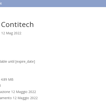
it
 Contitech
|
12 Mag 2022
able until [expire_date]
e
4.89 MB
1
cazione
12 Maggio 2022
rnamento
12 Maggio 2022