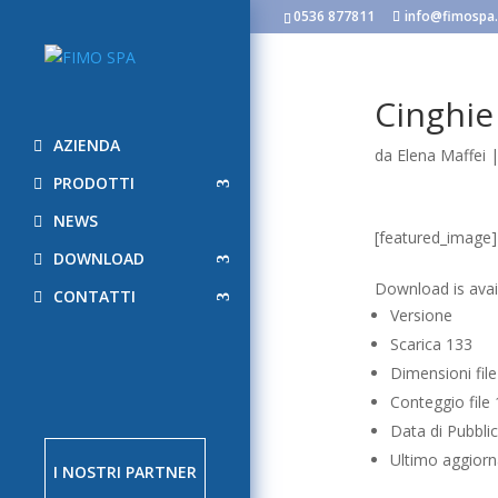
0536 877811
info@fimospa.
Cinghie
AZIENDA
da
Elena Maffei
PRODOTTI
NEWS
[featured_image]
DOWNLOAD
Scarica
Download is avail
CONTATTI
Versione
Scarica
133
Dimensioni fil
Conteggio file
Data di Pubbli
Ultimo aggio
I NOSTRI PARTNER