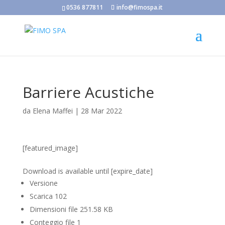
0536 877811
info@fimospa.it
Barriere Acustiche
da
Elena Maffei
|
28 Mar 2022
[featured_image]
Scarica
Download is available until [expire_date]
Versione
Scarica
102
Dimensioni file
251.58 KB
Conteggio file
1