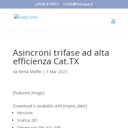
0536 877811
info@fimospa.it
Asincroni trifase ad alta
efficienza Cat.TX
da
Elena Maffei
|
3 Mar 2023
[featured_image]
Scarica
Download is available until [expire_date]
Versione
Scarica
281
Dimensioni file
4.61 MB