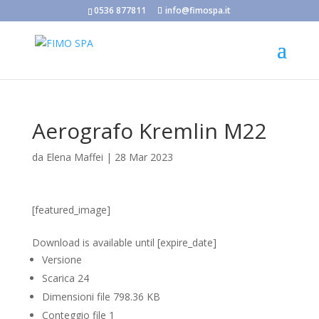
0536 877811
info@fimospa.it
Aerografo Kremlin M22
da
Elena Maffei
|
28 Mar 2023
[featured_image]
Scarica
Download is available until [expire_date]
Versione
Scarica
24
Dimensioni file
798.36 KB
Conteggio file
1